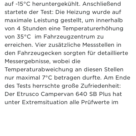
auf -15°C heruntergekühlt. Anschließend
startete der Test: Die Heizung wurde auf
maximale Leistung gestellt, um innerhalb
von 4 Stunden eine Temperaturerhöhung
von 35°C im Fahrzeugzentrum zu
erreichen. Vier zusätzliche Messstellen in
den Fahrzeugecken sorgten für detaillierte
Messergebnisse, wobei die
Temperaturabweichung an diesen Stellen
nur maximal 7°C betragen durfte. Am Ende
des Tests herrschte große Zufriedenheit:
Der Etrusco Campervan 640 SB Plus hat
unter Extremsituation alle Prüfwerte im
Rahmen des Normtest nach EN 1646-1
erfolgreich abgeschlossen. Dies bestätigt
die hohe Qualität und Zuverlässigkeit des
neuen Modells, selbst unter extremsten