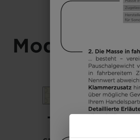
Modell ausw
T 6.9 SB