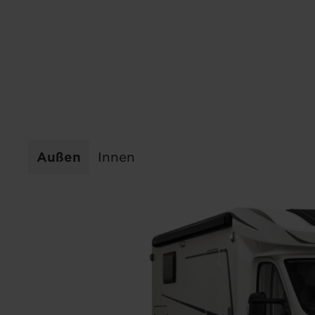
T 7.4 SB
63.768 €
Fahrzeugpreis inkl. MwSt. und Zulassungsdokumente v
a)
269,- €
63.499 €
4
a)
Grundpreis
Zugelassene Sitzplätze (einschließlich
Außen
Innen
*
Fahrer)