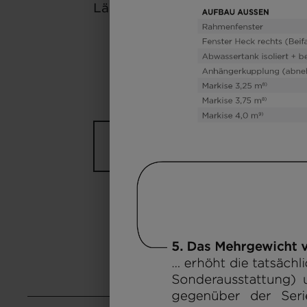
Länge
Technisch
zulässige
Gesamtmasse*
Modell
auswählen