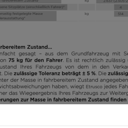
ählen
T 6.9
SBC