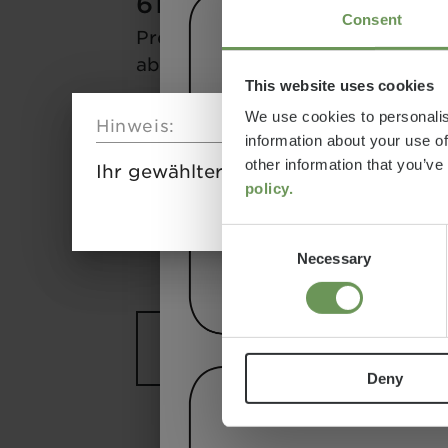
61.499 €
2 - 5
Consent
Preis
Schlafplätze
a)
ab
This website uses cookies
6,99 m
3500 kg
We use cookies to personalis
Hinweis:
information about your use of
Länge
Technisch
other information that you’ve
Ihr gewählter Grundriss ist aktuell 
zulässige
policy.
Gesamtmasse*
Consent
Necessary
Selection
Modell
auswählen
Deny