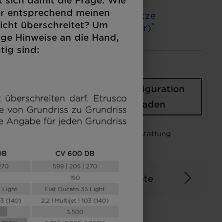
t sich damit die Frage: Wie
ör entsprechend meinen
Zugelassene Sitzplätze
4
icht überschreitet? Um
*
(einschließlich Fahrer)
ige Hinweise an die Hand,
tig sind:
Deine
Konfiguration
Konfiguration
laden
Abbildung kann zum Teil Sonderausstattung
enthalten.
Pakete