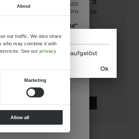
63.499 €
2 - 5
About
Preis
Schlafplätze
a)
ab
7,4 m
3500 kg
se our traffic. We also share
ers who may combine it with
Länge
Technisch
r services. See our
privacy
s des aktuellen Modells aufgelöst
zulässige
Gesamtmasse*
Ok
Marketing
Ausgewählt
Allow all