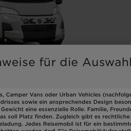
ng wird der Button zum
nweise für die Auswah
s, Camper Vans oder Urban Vehicles (nachfolgen
drisses sowie ein ansprechendes Design beson
 Gewicht eine essenzielle Rolle. Familie, Freun
s soll Platz finden. Zugleich gibt es rechtlic
eladung. Jedes Reisemobil ist für ein bestimm