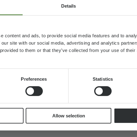
Details
61.499 €
2 - 5
Preis
Schlafplätze
e content and ads, to provide social media features and to analy
a)
ab
 our site with our social media, advertising and analytics partn
6,99 m
3500 kg
 provided to them or that they’ve collected from your use of thei
nicht mehr verfügbar und wurde zu dem Grundris
Länge
Technisch
zulässige
Gesamtmasse*
Preferences
Statistics
Allow selection
Modell
auswählen