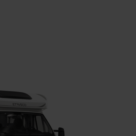
3.50
Techni
Gesam
2.85
on
(2.712
Wichtige Fahrzeug- &
fahrbe
Gewichtsangaben
Schritt 1 / 9
Grundriss