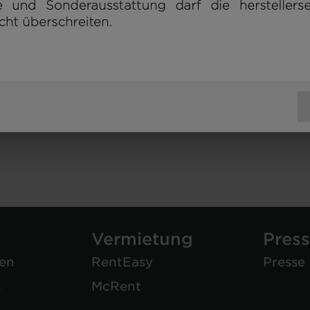
Vermietung
Pres
hen
RentEasy
Presse
s
McRent