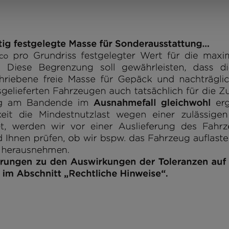
T 7.4
QBC
63.499 €
2 - 5
Preis
Schlafplätze
a)
ab