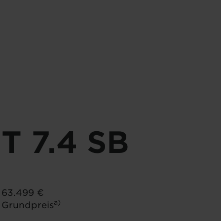
0 kg
291 kg
sch zulässige
Herstellerseitig festgelegte
*
*
tmasse
Masse für Sonderausstattung
5 kg
291 kg
 - 2.998 kg)
Masse in
Verbleibende Masse für
*
*
reitem Zustand
Sonderausstattung
T 7.4 SB
Pakete
63.499 €
a)
Grundpreis