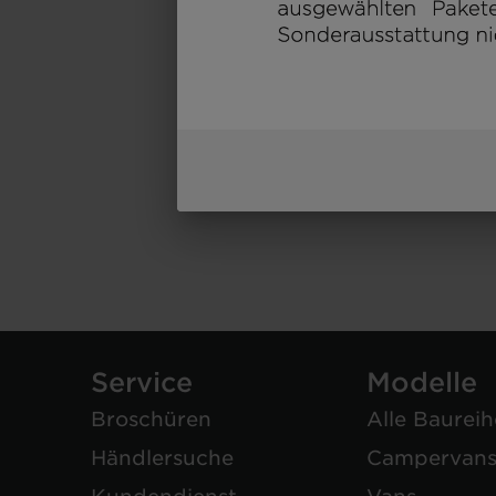
Service
Modelle
Broschüren
Alle Baurei
Händlersuche
Campervan