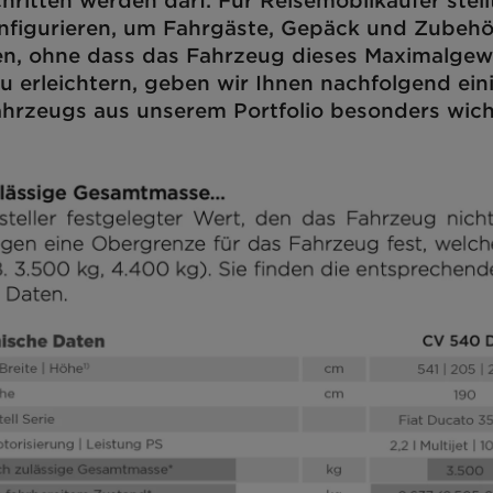
hritten werden darf. Für Reisemobilkäufer stell
nfigurieren, um Fahrgäste, Gepäck und Zubeh
en, ohne dass das Fahrzeug dieses Maximalgew
u erleichtern, geben wir Ihnen nachfolgend ein
ahrzeugs aus unserem Portfolio besonders wich
Schritt 1 / 9
Grundriss