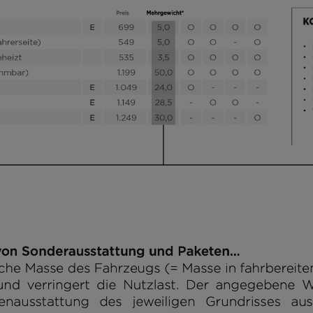
7,4 m
3500 kg
Länge
Technisch
zulässige
Gesamtmasse*
Modell
auswählen