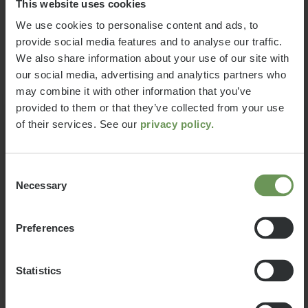
celle de savoir comment il doit
This website uses cookies
configurer son véhicule pour loger
A 6.9 DB
We use cookies to personalise content and ads, to
les passagers, les bagages et les
provide social media features and to analyse our traffic.
accessoires selon ses besoins sans
We also share information about your use of our site with
61 799 €
6
que le véhicule dépasse ce poids
a)
our social media, advertising and analytics partners who
Prix à partir de
Couchages
maximal ? Pour vous faciliter cette
may combine it with other information that you’ve
6,99 m
3500 kg
décision, nous vous fournissons ci-
provided to them or that they’ve collected from your use
Longueur
Masse en charge
après quelques informations qui
Information:
of their services. See our
privacy policy.
maximale techniquement
vous seront particulièrement utiles
admissible*
L’implantation sélectionnée n’est
pour choisir votre véhicule parmi
plus disponible. Vous serez donc
Consent
les modèles de notre portefeuille :
Necessary
Selection
redirigé vers le modèle
correspondant proposé
actuellement.
Preferences
Choisi
Ok
Statistics