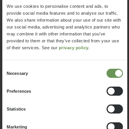
si domanda: Come devo
We use cookies to personalise content and ads, to
configurare il mio veicolo per farci
58.259 €
2 - 4
provide social media features and to analyse our traffic.
stare passeggeri, bagagli e
Prezzo a partire
posti letto
We also share information about your use of our site with
accessori secondo le mie esigenze,
a)
da
our social media, advertising and analytics partners who
senza che il veicolo superi il peso
may combine it with other information that you’ve
6,83 m
3500 kg
massimo consentito? Per agevolare
provided to them or that they’ve collected from your use
lunghezza
Massa massima
questa importante decisione,
Model year change
tecnicamente
of their services. See our
privacy policy.
forniamo qui alcuni suggerimenti
ammissibile*
Il modello che è stato configurato,
utili per la scelta del veicolo ideale
appartiene a un anno del modello
dalla nostra gamma di prodotti:
Consent
precedente. Non siamo riusciti a
Necessary
Selection
riconoscere il modello attuale,
purtroppo. Si prega di iniziare di
Selezionato
Preferences
nuovo la configurazione.
Ok
Statistics
Marketing