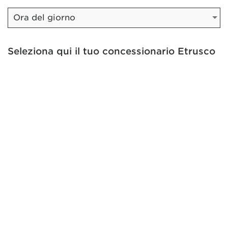
Seleziona qui il tuo concessionario Etrusco
di zona:
Trovare un concessionario
Acconsento che Etrusco GmbH trasmetta i
miei dati al rivenditore da me selezionato in
base alla mia richiesta sopra indicata e mi
informi via e-mail su tutti i passi successivi
relativi alla mia richiesta. Il rivenditore può
contattarmi telefonicamente o via e-mail nel
contesto della mia richiesta. Questo consenso