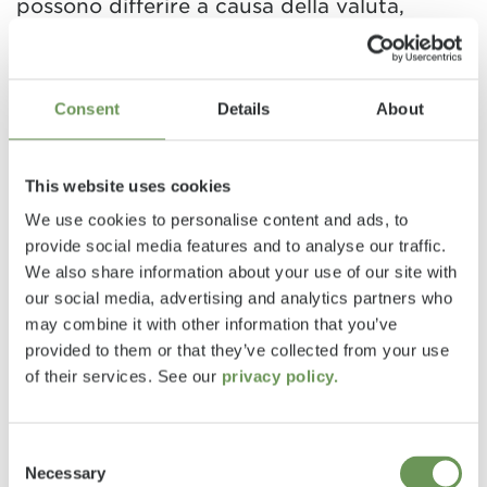
possono differire a causa della valuta,
dell'IVA specifica del Paese, delle specifiche
del Paese, delle tariffe On The Road o dei
dazi all'importazione. Contattate il vostro
Consent
Details
About
rivenditore locale per conoscere i prezzi, le
tasse e i dazi applicabili nel vostro Paese.
This website uses cookies
*La massa totale tecnicamente ammissibile
We use cookies to personalise content and ads, to
è un valore specificato dal costruttore che il
provide social media features and to analyse our traffic.
We also share information about your use of our site with
veicolo non deve superare, anche a pieno
our social media, advertising and analytics partners who
carico. Pertanto influisce sul numero
may combine it with other information that you’ve
consentito di posti, sulle possibilità di scelta
provided to them or that they’ve collected from your use
della dotazione opzionale e sul carico utile.
of their services. See our
privacy policy.
Informazioni dettagliate sui pesi e sulla
configurazione del veicolo sono disponibili
nei nostri dati tecnici, nella sezione
Consent
Necessary
Selection
informazioni legali e nel configuratore.