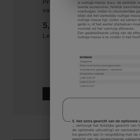
Prijs
Slaapplaatsen
a)
vanaf
5,99 m
3500 kg
Lengte
Technisch
toelaatbare
maximummassa*
Geselecteerd