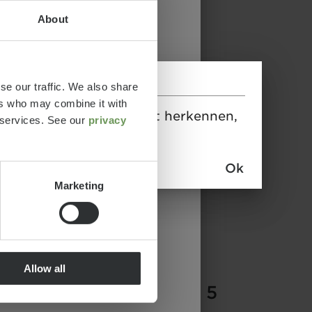
About
se our traffic. We also share
ers who may combine it with
n het huidige model niet herkennen,
r services. See our
privacy
Ok
Marketing
CV 640
PB+
Allow all
€ 80.990
2 - 5