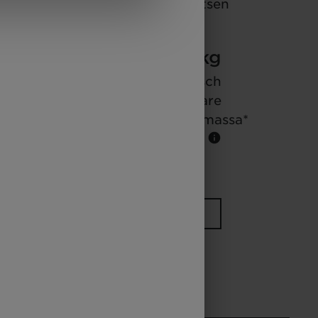
Prijs
Slaapplaatsen
a)
vanaf
6,36 m
3500 kg
Lengte
Technisch
toelaatbare
maximummassa*
Kies model