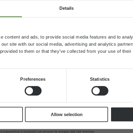
Details
del
e content and ads, to provide social media features and to analy
 our site with our social media, advertising and analytics partn
, behoort tot een eerder model jaar. We konde
 provided to them or that they’ve collected from your use of thei
guratie opnieuw.
Preferences
Statistics
CV 640
SB+
Allow selection
€ 79.990
2 - 5