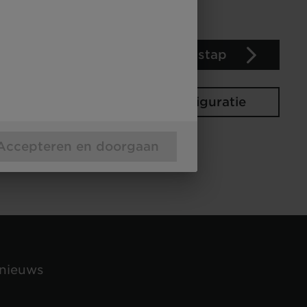
Volgende stap
Uw configuratie
Accepteren en doorgaan
 nieuws