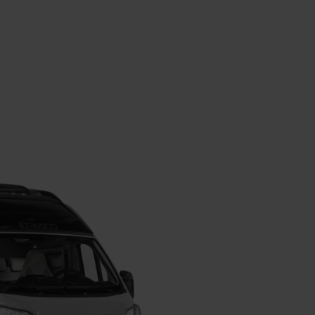
3.50
Techni
maxim
2.82
Belangrijke informatie
(2.685
begrip
het voe
m.b.t. voertuig en gewicht
toesta
Stap 1 / 8
Indeling