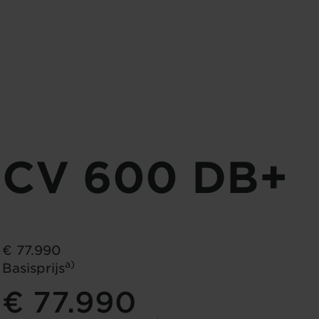
0 kg
324 kg
sch toelaatbare
Door de fabrikant opgegeven
*
ummassa
massa voor optionele
*
uitrusting
6 kg
324 kg
 - 2.967 kg)
Massa van
Resterende massa voor
*
rtuig in rijklare
optionele uitrusting
*
nd
CV 600 DB+
Pakketten
€ 77.990
a)
Basisprijs
€ 77.990