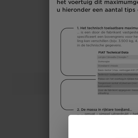
het voertuig dit maximumge
u hieronder een aantal tips 