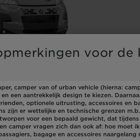
ng wird der Button zum
 opmerkingen voor de 
er, camper van of urban vehicle (hierna: campe
g en een aantrekkelijk design te kiezen. Daarna
 vrienden, optionele uitrusting, accessoires en 
ns zijn er wettelijke en technische grenzen m.b.
ntworpen voor een bepaald gewicht, dat tijdens
en camper vragen zich dan ook af: hoe moet ik
 passagiers, bagage en accessoires naargelang