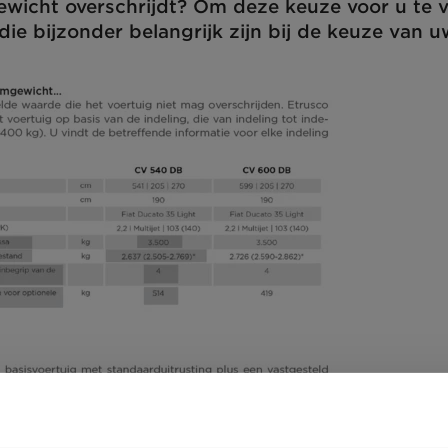
wicht overschrijdt? Om deze keuze voor u te v
die bijzonder belangrijk zijn bij de keuze van 
Stap 1 / 8
Indeling