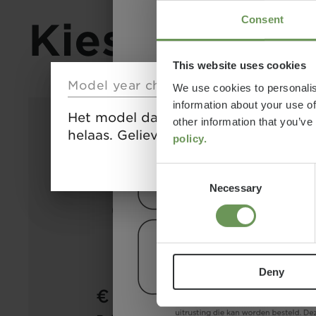
Consent
Kies een mo
This website uses cookies
Model year change
We use cookies to personalis
information about your use of
Het model dat u hebt geconfigureerd
other information that you’ve
helaas. Gelieve te beginnen uw confi
policy.
Consent
Necessary
Selection
CV 600
DB+
Deny
€ 77.990
2 - 5