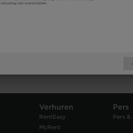
Verhuren
Pers
RentEasy
Pers &
s
McRent