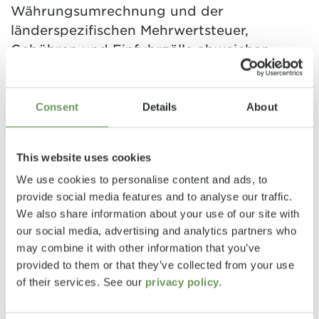
Währungsumrechnung und der
länderspezifischen Mehrwertsteuer,
Gebühren und Einfuhrzölle abweichen.
Daher wird empfohlen, einen örtlichen
Händler nach den für das jeweilige Land
geltenden Preisen zu fragen, um den
Consent
Details
About
aktuellsten Stand zu erfahren.
This website uses cookies
*Die technisch zulässige Gesamtmasse ist
We use cookies to personalise content and ads, to
ein vom Hersteller festgelegter Wert, den
provide social media features and to analyse our traffic.
das Fahrzeug auch im beladenen Zustand
We also share information about your use of our site with
nicht überschreiten darf. Sie hat daher
our social media, advertising and analytics partners who
Einfluss auf die zulassungsfähige Anzahl
may combine it with other information that you’ve
von Sitzplätzen, die Möglichkeiten zur
provided to them or that they’ve collected from your use
of their services. See our
privacy policy.
Auswahl von Sonderausstattung und die
verbleibende Zuladungsmöglichkeit.