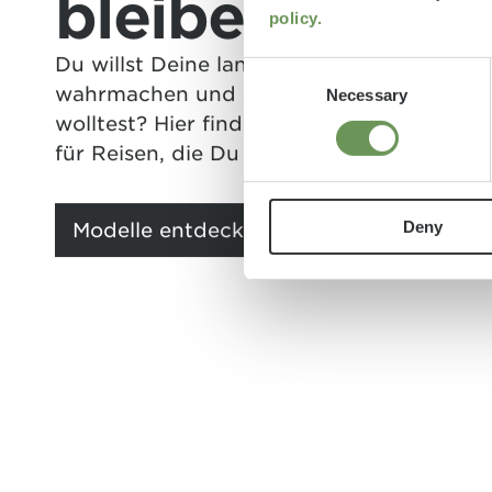
bleiben
policy.
Du willst Deine langersehnten Reiseträum
Consent
wahrmachen und so reisen, wie Du es sc
Necessary
Selection
wolltest? Hier findest Du die passenden B
für Reisen, die Du garantiert nicht vergisst
Deny
Modelle entdecken