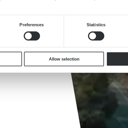
e
hon immer
Preferences
Statistics
egleiter
.
Allow selection