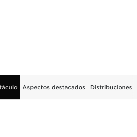
táculo
Aspectos destacados
Distribuciones