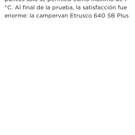
°C. Al final de la prueba, la satisfacción fue
enorme: la campervan Etrusco 640 SB Plus
superó con éxito todos los valores de
prueba en la prueba estándar según la
normativa EN 1646-1 en condiciones
extremas. Esto confirma la alta calidad y
fiabilidad del nuevo modelo, incluso en las
condiciones más extremas. En el marco de
la prueba estándar, el vehículo se probó
con una Truma Combi 4 (disponible de
serie) y una Truma Combi 6 E
(equipamiento opcional).
Centrados en la resistencia al invierno
Tras la exitosa prueba de temperatura,