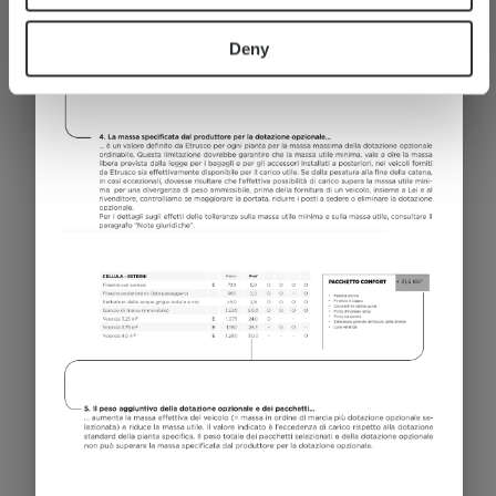
Seleziona il modello
Deny
I 7400 QBC
78.879 €
4 - 5
Prezzo a partire
posti letto
a)
da
7,4 m
3500 kg
lunghezza
Massa massima
tecnicamente