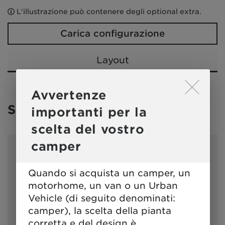
L'illustrazione può contenere degli optional extra.
Carica configurazione
Layout
Lo scorrimento attiva il puls
Avvertenze
Scegli un modello
importanti per la
scelta del vostro
camper
Quando si acquista un camper, un
motorhome, un van o un Urban
Vehicle (di seguito denominati:
camper), la scelta della pianta
I 6900 SB
corretta e del design è