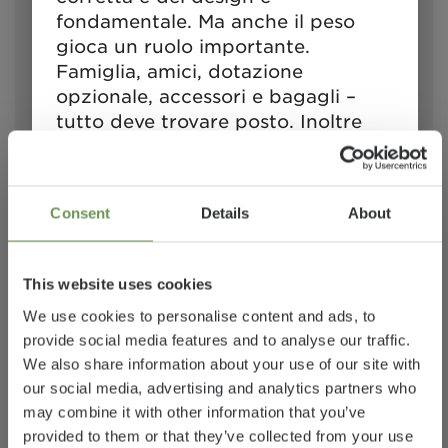
fondamentale. Ma anche il peso
77.189 €
4 - 5
gioca un ruolo importante.
Prezzo a partire
posti letto
Famiglia, amici, dotazione
a)
da
opzionale, accessori e bagagli –
tutto deve trovare posto. Inoltre
6,95 m
3500 kg
lunghezza
Massa massima
non mancano i limiti tecnici e
tecnicamente
giuridici per la configurazione e il
ammissibile*
carico. Ogni camper è predisposto
Consent
Details
About
per un determinato peso, che non
deve essere superato in regime di
marcia. L'acquirente di un camper
This website uses cookies
si domanda: Come devo
Selezionato
We use cookies to personalise content and ads, to
configurare il mio veicolo per farci
provide social media features and to analyse our traffic.
stare passeggeri, bagagli e
We also share information about your use of our site with
accessori secondo le mie esigenze,
our social media, advertising and analytics partners who
senza che il veicolo superi il peso
may combine it with other information that you’ve
massimo consentito? Per agevolare
provided to them or that they’ve collected from your use
questa importante decisione,