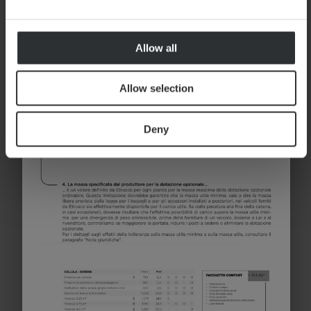
ammissibile*
Allow all
Allow selection
Seleziona il modello
Deny
T 7.4 SBC