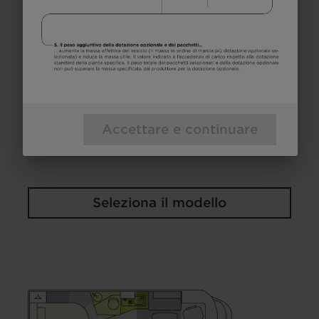
60.819 €
2 - 5
Prezzo a partire
posti letto
a)
da
7,4 m
3500 kg
lunghezza
Massa massima
tecnicamente
ammissibile*
Accettare e continuare
Seleziona il modello