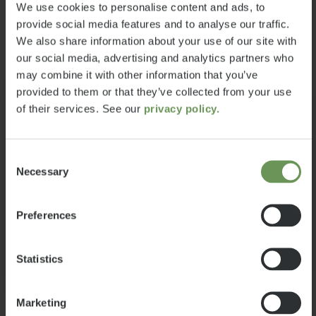
Seleziona il modello
We use cookies to personalise content and ads, to
configurare il mio veicolo per farci
provide social media features and to analyse our traffic.
stare passeggeri, bagagli e
We also share information about your use of our site with
accessori secondo le mie esigenze,
our social media, advertising and analytics partners who
senza che il veicolo superi il peso
may combine it with other information that you’ve
massimo consentito? Per agevolare
provided to them or that they’ve collected from your use
questa importante decisione,
Model year change
of their services. See our
privacy policy.
forniamo qui alcuni suggerimenti
Il modello che è stato configurato,
utili per la scelta del veicolo ideale
appartiene a un anno del modello
dalla nostra gamma di prodotti:
Consent
precedente. Non siamo riusciti a
Necessary
Selection
riconoscere il modello attuale,
T 7.4 SB
purtroppo. Si prega di iniziare di
Preferences
nuovo la configurazione.
60.819 €
2 - 5
Prezzo a partire
posti letto
a)
Ok
da
Statistics
7,4 m
3500 kg
lunghezza
Massa massima
Marketing
tecnicamente