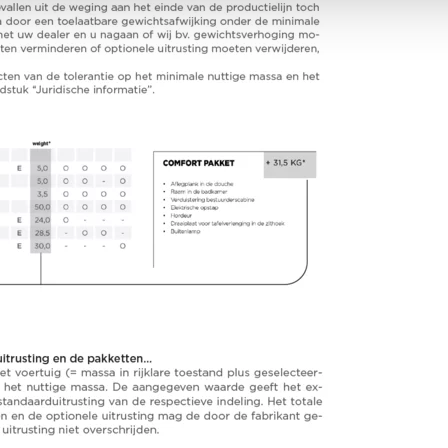
6,99 m
3500 kg
Lengte
Technisch
toelaatbare
maximummassa*
Kies model