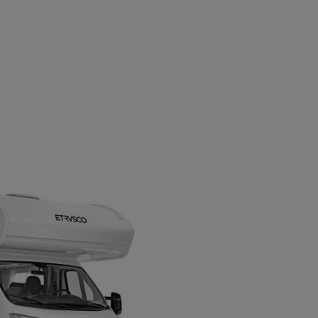
3.50
Techni
maxim
2.88
Belangrijke informatie
(2.742
begrip
het voe
m.b.t. voertuig en gewicht
toesta
Stap 1 / 9
Indeling