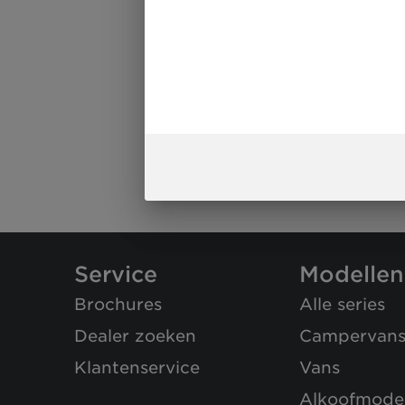
Service
Modellen
Brochures
Alle series
Dealer zoeken
Campervan
Klantenservice
Vans
Alkoofmodel