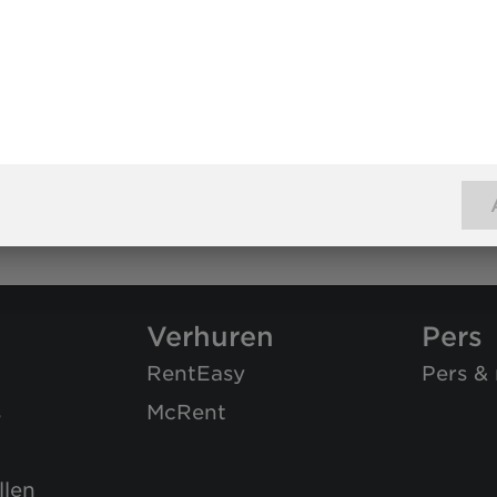
Verhuren
Pers
RentEasy
Pers &
s
McRent
len