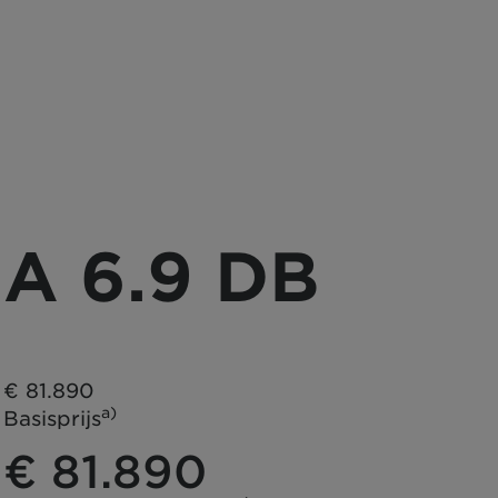
0 kg
264 kg
sch toelaatbare
Door de fabrikant opgegeven
*
ummassa
massa voor optionele
*
uitrusting
6 kg
264 kg
 - 3.030 kg)
Massa van
Resterende massa voor
*
rtuig in rijklare
optionele uitrusting
*
nd
A 6.9 DB
Pakketten
€ 81.890
a)
Basisprijs
€ 81.890