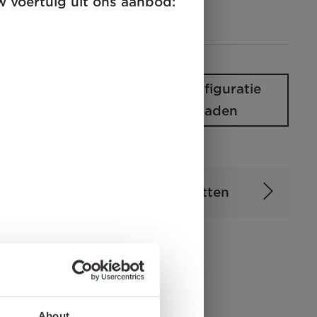
uw voertuig uit ons aanbod:
*
bestuurder)
Configuratie
Uw configuratie
laden
Afbeelding kan opties bevatten.
Pakketten
About