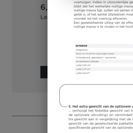
6,99 m
3500 kg
Lengte
Technisch
toelaatbare
maximummassa*
Geselecteerd