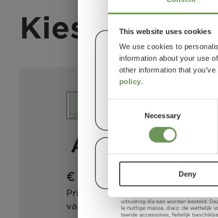
Kies een mo
This website uses cookies
We use cookies to personalis
information about your use of
other information that you’ve
policy.
Consent
Necessary
Selection
A 6.9 DB
€ 81.890
6
Deny
Prijs
Slaapplaatsen
a)
vanaf