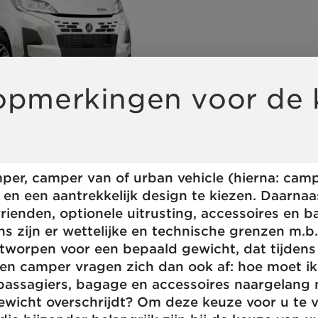
ng wird der Button zum
 opmerkingen voor de 
er, camper van of urban vehicle (hierna: campe
g en een aantrekkelijk design te kiezen. Daarna
 vrienden, optionele uitrusting, accessoires en 
ns zijn er wettelijke en technische grenzen m.b.
ntworpen voor een bepaald gewicht, dat tijdens
en camper vragen zich dan ook af: hoe moet ik
 passagiers, bagage en accessoires naargelang
wicht overschrijdt? Om deze keuze voor u te v