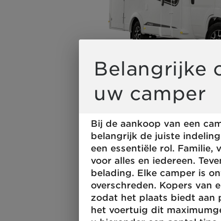
Durch Scrolli
Belangrijke
uw camper
Bij de aankoop van een camp
belangrijk de juiste indelin
een essentiële rol. Familie,
voor alles en iedereen. Teve
belading. Elke camper is o
overschreden. Kopers van e
zodat het plaats biedt aan
het voertuig dit maximumge