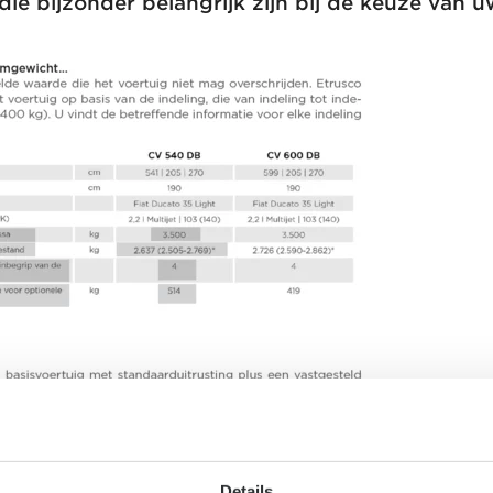
die bijzonder belangrijk zijn bij de keuze van 
Stap 1 / 9
Indeling
Details