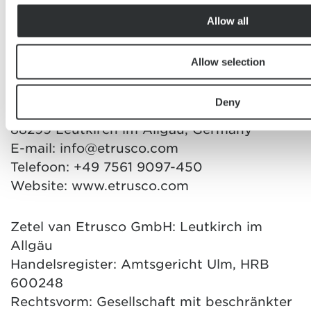
Allow all
1. Deze website is een
informatieaanbod van:
Allow selection
Etrusco GmbH
Deny
Ölmühlestraße 6
88299 Leutkirch im Allgäu, Germany
E-mail: info@etrusco.com
Telefoon: +49 7561 9097-450
Website: www.etrusco.com
Zetel van Etrusco GmbH: Leutkirch im
Allgäu
Handelsregister: Amtsgericht Ulm, HRB
600248
Rechtsvorm: Gesellschaft mit beschränkter