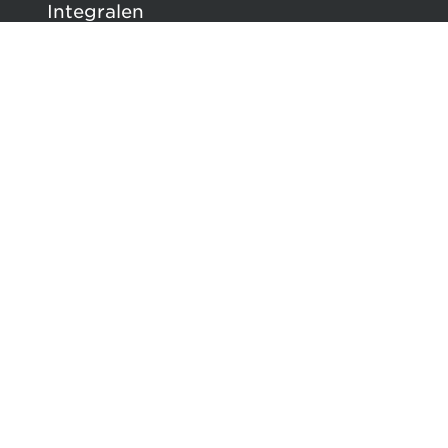
Integralen
Verhuren
RentEasy
McRent
Pers
Pers & nieuws
Blijf in contact met ons via sociale
netwerken: