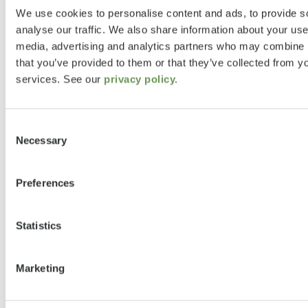
We use cookies to personalise content and ads, to provide s
analyse our traffic. We also share information about your use 
media, advertising and analytics partners who may combine it
that you’ve provided to them or that they’ve collected from yo
services. See our
privacy policy.
Gecombineerde colofon (identificatie van
aanbieder) van de Duitse telemediawet
Consent
Necessary
(TMG), het interstatelijk media-verdrag
Selection
(MStV) en informatie conform de service-
informatieplichtenverordening (DL-InfoV)
Preferences
Aanbieder en zodoende verantwoordelijk
Statistics
voor de commerciële en bedrijfsmatige
website is Etrusco GmbH,
Marketing
vertegenwoordigd door de directeur
Christian Striebel.