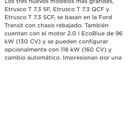
Los tres nuevos modelos más grandes,
Etrusco T 7.3 SF, Etrusco T 7.3 QCF y
Etrusco T 7.3 SCF, se basan en la Ford
Transit con chasis rebajado. También
cuentan con el motor 2.0 l EcoBlue de 96
kW (130 CV) y se pueden configurar
opcionalmente con 118 kW (160 CV) y
cambio automático. Impresionan por una
distribución interior generosa con una
longitud total de alrededor de 7,34 metros.
La moderna zona de día, junto con la
cómoda cocina en L y un espacioso baño
con ducha, ofrece un ambiente adicional
para “sentirse bien". El frigorífico de 140
litros es especialmente conocido y ya está
incluido en el equipamiento de serie.
Mientras que el modelo perfilado T 7.3 SF