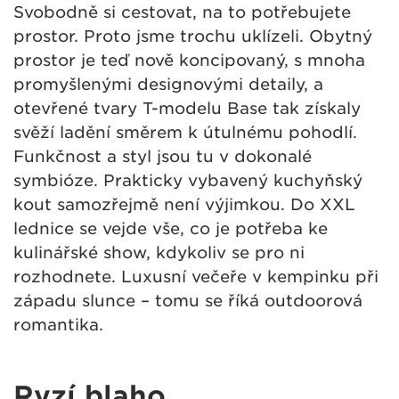
Svobodně si cestovat, na to potřebujete
prostor. Proto jsme trochu uklízeli. Obytný
prostor je teď nově koncipovaný, s mnoha
promyšlenými designovými detaily, a
otevřené tvary T-modelu Base tak získaly
svěží ladění směrem k útulnému pohodlí.
Funkčnost a styl jsou tu v dokonalé
symbióze. Prakticky vybavený kuchyňský
kout samozřejmě není výjimkou. Do XXL
lednice se vejde vše, co je potřeba ke
kulinářské show, kdykoliv se pro ni
rozhodnete. Luxusní večeře v kempinku při
západu slunce – tomu se říká outdoorová
romantika.
Ryzí blaho