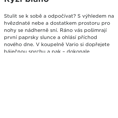
Stulit se k sobě a odpočívat? S výhledem na
hvězdnaté nebe a dostatkem prostoru pro
nohy se nádherně sní. Ráno vás pošimrají
první paprsky slunce a ohlásí příchod
nového dne. V koupelně Vario si dopřejete
báječnou sprchu a pak – dokonale
zrelaxovaní – můžete vyrazit dál. Tomu se
říká svoboda… Prostě zastavit a zaparkovat
tam, kam vás to celý život táhne.