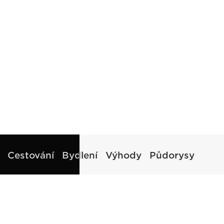
Cestování
Bydlení
Výhody
Půdorysy